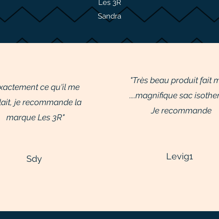
Les 3R
Sandra
"Très beau produit fait 
xactement ce qu'il me
....magnifique sac isothe
llait, je recommande la
Je recommande
marque Les 3R"
Levig1
Sdy