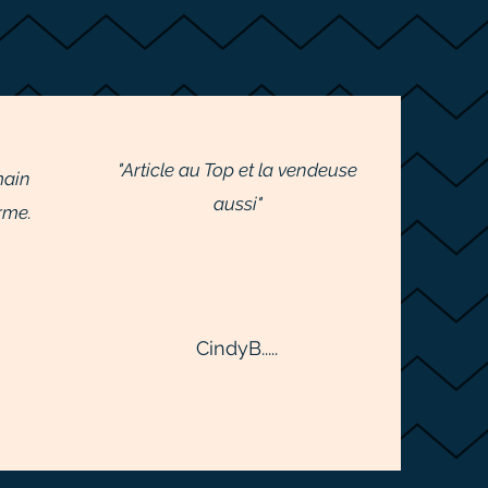
"Article au Top et la vendeuse
main
aussi"
rme.
CindyB.....