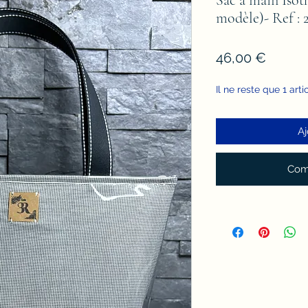
modèle)- Ref : 
Prix
46,00 €
Il ne reste que 1 arti
Aj
Com