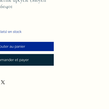
260401
cle(s) en stock
outer au panier
mander et payer