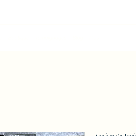
e
Boutique
Témoignages
Blog
Plus
Sac à main Iso