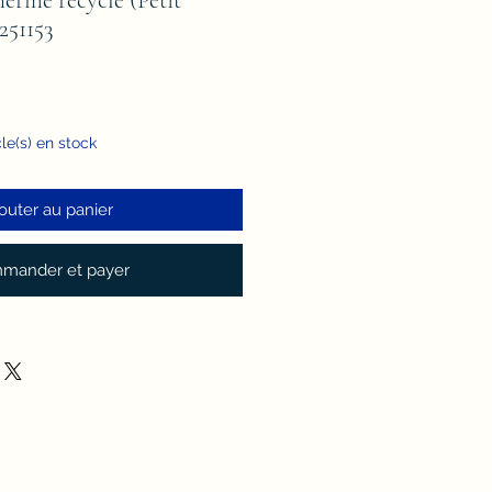
251153
cle(s) en stock
outer au panier
mander et payer