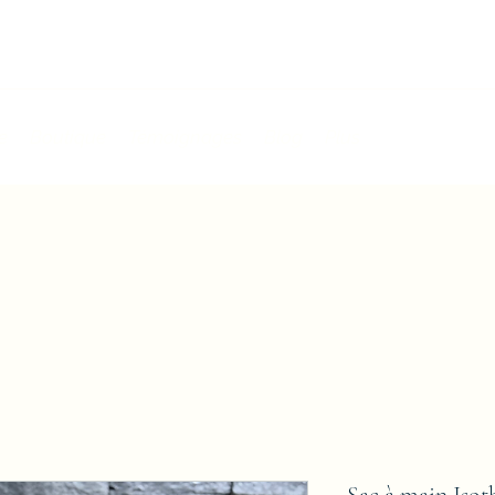
e
Boutique
Témoignages
Blog
Plus
Sac à main Isot